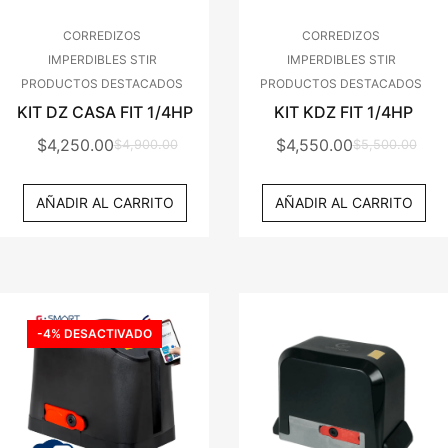
CORREDIZOS
CORREDIZOS
IMPERDIBLES STIR
IMPERDIBLES STIR
PRODUCTOS DESTACADOS
PRODUCTOS DESTACADOS
KIT DZ CASA FIT 1/4HP
KIT KDZ FIT 1/4HP
$
4,250.00
$
4,550.00
$
4,900.00
$
5,500.00
El
El
El
El
Precio
Precio
Precio
Precio
AÑADIR AL CARRITO
AÑADIR AL CARRITO
Original
Actual
Original
Actual
Era:
Es:
Era:
Es:
$4,900.00.
$4,250.00.
$5,500.00.
$4,550.00.
-4% DESACTIVADO