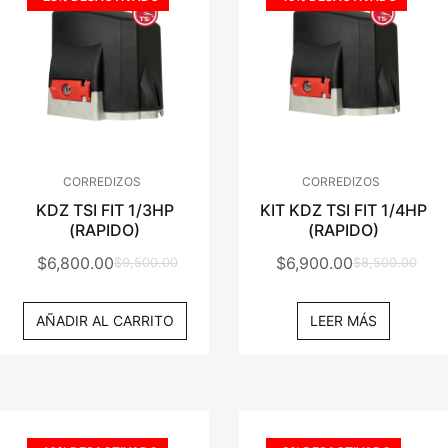
CORREDIZOS
CORREDIZOS
KDZ TSI FIT 1/3HP
KIT KDZ TSI FIT 1/4HP
(RAPIDO)
(RAPIDO)
$
6,800.00
$
6,900.00
$
9,500.00
$
8,500.00
El
El
El
El
Precio
Precio
Precio
Precio
AÑADIR AL CARRITO
LEER MÁS
Original
Actual
Original
Actual
Era:
Es:
Era:
Es:
$9,500.00.
$6,800.00.
$8,500.00.
$6,900.00.