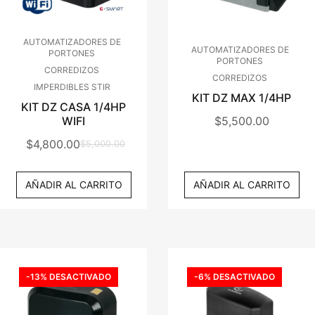
AUTOMATIZADORES DE
AUTOMATIZADORES DE
PORTONES
PORTONES
CORREDIZOS
CORREDIZOS
IMPERDIBLES STIR
KIT DZ MAX 1/4HP
KIT DZ CASA 1/4HP
WIFI
$
5,500.00
$
4,800.00
$
5,000.00
El
El
Precio
Precio
AÑADIR AL CARRITO
AÑADIR AL CARRITO
Original
Actual
Era:
Es:
$5,000.00.
$4,800.00.
-13% DESACTIVADO
-6% DESACTIVADO