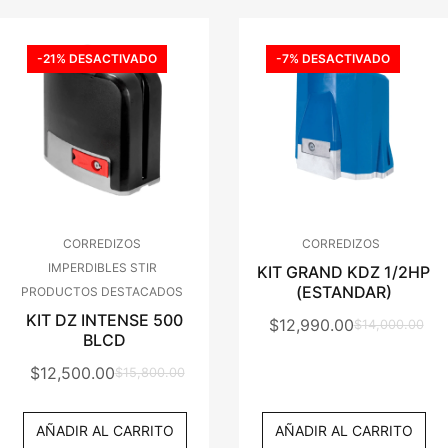
-21% DESACTIVADO
-7% DESACTIVADO
CORREDIZOS
CORREDIZOS
IMPERDIBLES STIR
KIT GRAND KDZ 1/2HP
(ESTANDAR)
PRODUCTOS DESTACADOS
KIT DZ INTENSE 500
$
12,990.00
$
14,000.00
El
El
BLCD
Precio
Precio
$
12,500.00
$
15,800.00
El
El
Original
Actual
Precio
Precio
Era:
Es:
AÑADIR AL CARRITO
AÑADIR AL CARRITO
Original
Actual
$14,000.00.
$12,990.00.