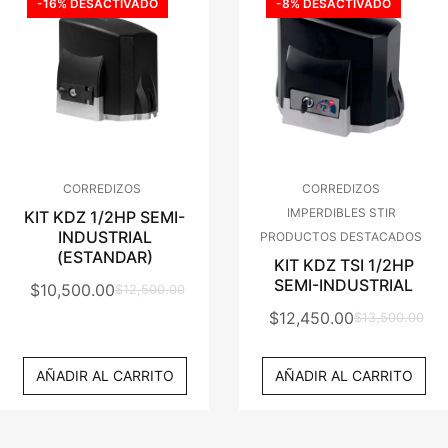
-16% DESACTIVADO
-8% DESACTIVADO
CORREDIZOS
CORREDIZOS
IMPERDIBLES STIR
KIT KDZ 1/2HP SEMI-
INDUSTRIAL
PRODUCTOS DESTACADOS
(ESTANDAR)
KIT KDZ TSI 1/2HP
SEMI-INDUSTRIAL
$
10,500.00
$
12,500.00
El
El
$
12,450.00
$
13,500.00
Precio
Precio
El
El
Original
Actual
Precio
Precio
AÑADIR AL CARRITO
AÑADIR AL CARRITO
Era:
Es:
Original
Actual
$12,500.00.
$10,500.00.
Era:
Es:
$13,500.00.
$12,450.00.