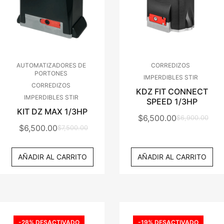
AUTOMATIZADORES DE
CORREDIZOS
PORTONES
IMPERDIBLES STIR
CORREDIZOS
KDZ FIT CONNECT
IMPERDIBLES STIR
SPEED 1/3HP
KIT DZ MAX 1/3HP
$
6,500.00
$
6,900.00
El
El
$
6,500.00
$
7,500.00
El
El
Precio
Precio
Precio
Precio
Original
Actual
AÑADIR AL CARRITO
AÑADIR AL CARRITO
Original
Actual
Era:
Es:
Era:
Es:
$6,900.00.
$6,500.00.
$7,500.00.
$6,500.00.
-28% DESACTIVADO
-19% DESACTIVADO