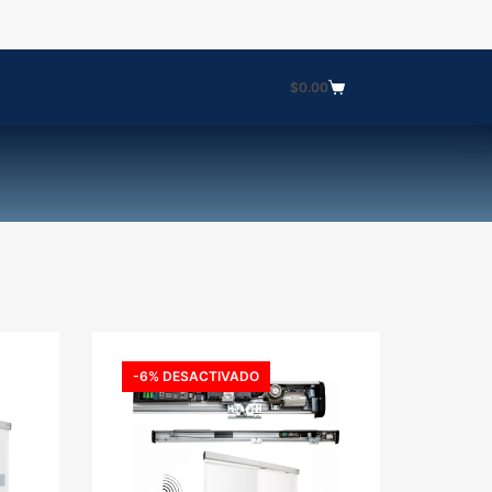
$
0.00
Carro
de
compra
-6% DESACTIVADO