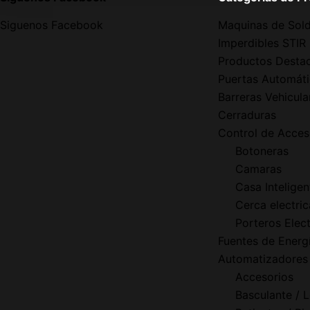
Siguenos Facebook
Maquinas de Sol
Imperdibles STIR
Productos Desta
Puertas Automáti
Barreras Vehicula
Cerraduras
Control de Acce
Botoneras
Camaras
Casa Inteligen
Cerca electric
Porteros Elect
Fuentes de Energ
Automatizadores
Accesorios
Basculante / 