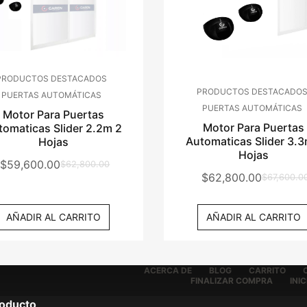
PRODUCTOS DESTACADOS
PRODUCTOS DESTACADO
PUERTAS AUTOMÁTICAS
PUERTAS AUTOMÁTICAS
Motor Para Puertas
Motor Para Puertas
tomaticas Slider 2.2m 2
Automaticas Slider 3.3
Hojas
Hojas
$
59,600.00
$
62,800.00
El
El
$
62,800.00
$
67,600.0
El
El
Precio
Precio
Precio
Precio
Original
Actual
AÑADIR AL CARRITO
AÑADIR AL CARRITO
Original
Actual
Era:
Es:
Era:
Es:
$62,800.00.
$59,600.00.
$67,600.0
$62,800.0
ACERCA DE
BLOG
CARRITO
FINALIZAR COMPRA
INIC
roducto