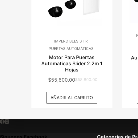
IMPERDIBLES STIR
PUERTAS AUTOMÁTICAS
Motor Para Puertas
Au
Automaticas Slider 2.2m 1
Hojas
$
55,600.00
$
58,800.00
El
El
Precio
Precio
AÑADIR AL CARRITO
Original
Actual
Era:
Es:
$58,800.00.
$55,600.00.
Siguenos Facebook
Categorías de P