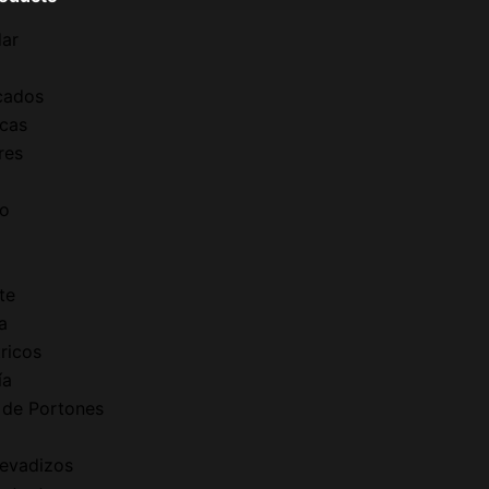
dar
cados
cas
res
so
te
a
ricos
ía
 de Portones
Levadizos