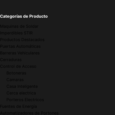
Categorías de Producto
Maquinas de Soldar
Imperdibles STIR
Productos Destacados
Puertas Automáticas
Barreras Vehiculares
Cerraduras
Control de Acceso
Botoneras
Camaras
Casa Inteligente
Cerca electrica
Porteros Electricos
Fuentes de Energía
Automatizadores de Portones