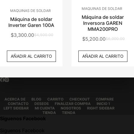
MAQUINAS DE SOLDAR
MAQUINAS DE SOLDAR
Máquina de soldar
Máquina de soldar
Inversora GAREN
Inverter Garen 100A
MMA200PRO
$
3,300.00
$
4,500.00
El
El
$
5,200.00
$
6,000.00
El
El
Precio
Precio
Precio
Precio
Original
Actual
AÑADIR AL CARRITO
AÑADIR AL CARRITO
Original
Actual
Era:
Es:
Era:
Es:
$4,500.00.
$3,300.00.
$6,000.00.
$5,200.00.
ACERCA DE
BLOG
CARRITO
CHECKOUT
COMPARE
CONTACTO
DESEOS
FINALIZAR COMPRA
INICIO 1
LEFT SIDEBAR
MI CUENTA
NOSOTROS
RIGHT SIDEBAR
TIENDA
TIENDA
Siguenos Facebook
Siguenos Facebook