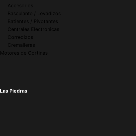
Accesorios
Basculante / Levadizos
Batientes / Pivotantes
Centrales Electronicas
Corredizos
Cremalleras
Motores de Cortinas
Las Piedras