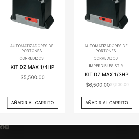
AUTOMATIZADORES DE
AUTOMATIZADORES DE
PORTONES
PORTONES
CORREDIZOS
CORREDIZOS
IMPERDIBLES STIR
KIT DZ MAX 1/4HP
KIT DZ MAX 1/3HP
$
5,500.00
$
6,500.00
$
7,500.00
El
El
Precio
Precio
AÑADIR AL CARRITO
AÑADIR AL CARRITO
Original
Actual
Era:
Es:
$7,500.00.
$6,500.00.