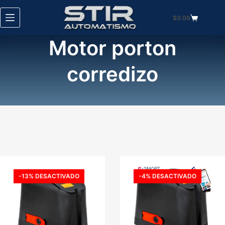
Saltar
$
0.00
al
Carro
contenido
de
Motor porton
compra
corredizo
-13% DESACTIVADO
-4% DESACTIVADO