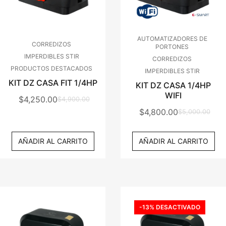
AUTOMATIZADORES DE
CORREDIZOS
PORTONES
IMPERDIBLES STIR
CORREDIZOS
PRODUCTOS DESTACADOS
IMPERDIBLES STIR
KIT DZ CASA FIT 1/4HP
KIT DZ CASA 1/4HP
WIFI
$
4,250.00
$
4,900.00
El
El
$
4,800.00
$
5,000.00
El
El
Precio
Precio
Precio
Precio
Original
Actual
AÑADIR AL CARRITO
AÑADIR AL CARRITO
Original
Actual
Era:
Es:
Era:
Es:
$4,900.00.
$4,250.00.
$5,000.00.
$4,800.00.
-13% DESACTIVADO