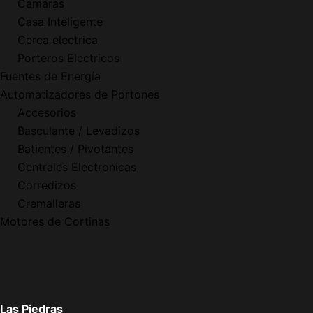
Camaras
Casa Inteligente
Cerca electrica
Porteros Electricos
Fuentes de Energía
Automatizadores de Portones
Accesorios
Basculante / Levadizos
Batientes / Pivotantes
Centrales Electronicas
Corredizos
Cremalleras
Motores de Cortinas
Las Piedras