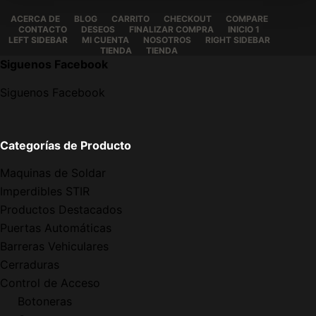
ACERCA DE
BLOG
CARRITO
CHECKOUT
COMPARE
CONTACTO
DESEOS
FINALIZAR COMPRA
INICIO 1
LEFT SIDEBAR
MI CUENTA
NOSOTROS
RIGHT SIDEBAR
TIENDA
TIENDA
Siguenos Facebook
Siguenos Facebook
Categorías de Producto
Maquinas de Soldar
Imperdibles STIR
Productos Destacados
Puertas Automáticas
Barreras Vehiculares
Cerraduras
Control de Acceso
Botoneras