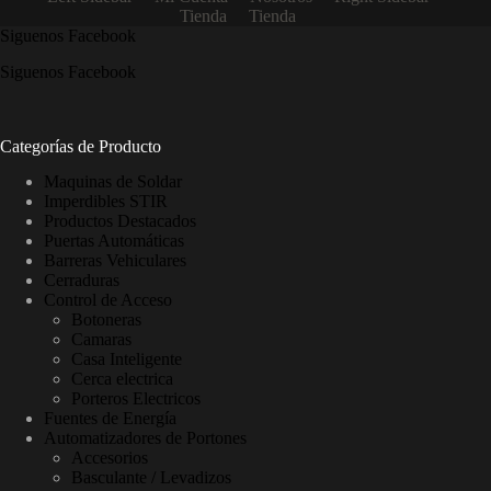
Tienda
Tienda
Siguenos Facebook
Siguenos Facebook
Categorías de Producto
Maquinas de Soldar
Imperdibles STIR
Productos Destacados
Puertas Automáticas
Barreras Vehiculares
Cerraduras
Control de Acceso
Botoneras
Camaras
Casa Inteligente
Cerca electrica
Porteros Electricos
Fuentes de Energía
Automatizadores de Portones
Accesorios
Basculante / Levadizos