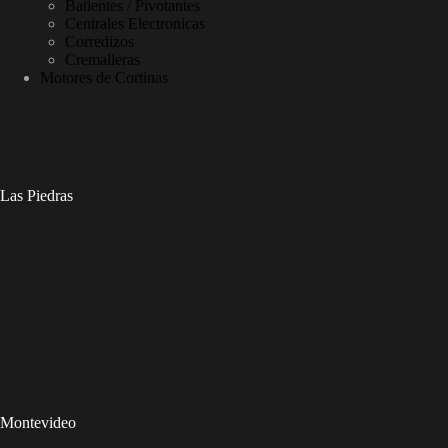
Batientes / Pivotantes
Centrales Electronicas
Corredizos
Cremalleras
Motores de Cortinas
Las Piedras
Montevideo