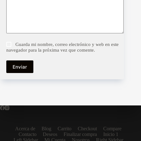
Guarda mi nombre, correo electrónico y web en este
navegador para la próxima vez que comente.
Enviar
Acerca de
Blog
Carrito
Checkout
Compare
Contacto
Deseos
Finalizar compra
Inicio 1
Left Sidebar
Mi Cuenta
Nosotros
Right Sidebar