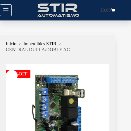
Saltar
al
$
0.00
Carro
contenido
de
compra
Inicio
Imperdibles STIR
CENTRAL DUPLA/DOBLE AC
-21%OFF