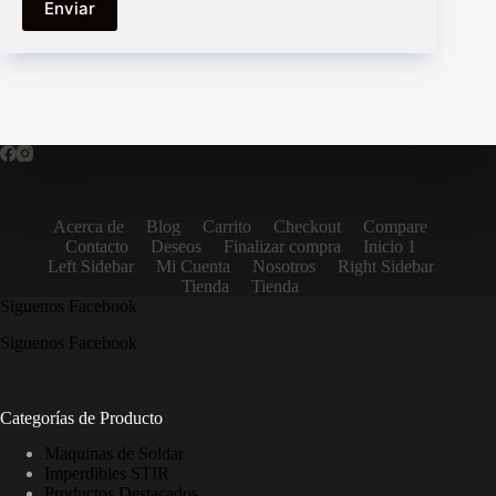
Enviar
Acerca de
Blog
Carrito
Checkout
Compare
Contacto
Deseos
Finalizar compra
Inicio 1
Left Sidebar
Mi Cuenta
Nosotros
Right Sidebar
Tienda
Tienda
Siguenos Facebook
Siguenos Facebook
Categorías de Producto
Maquinas de Soldar
Imperdibles STIR
Productos Destacados