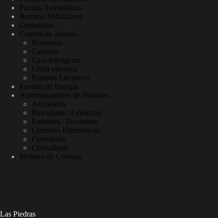
Puertas Automáticas
Barreras Vehiculares
Cerraduras
Control de Acceso
Botoneras
Camaras
Casa Inteligente
Cerca electrica
Porteros Electricos
Fuentes de Energía
Automatizadores de Portones
Accesorios
Basculante / Levadizos
Batientes / Pivotantes
Centrales Electronicas
Corredizos
Cremalleras
Motores de Cortinas
Las Piedras