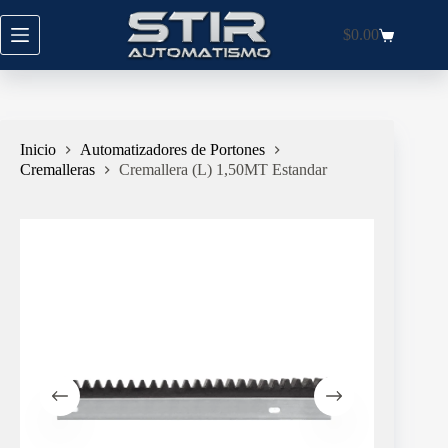
Saltar
al
$
0.00
Carro
contenido
de
compra
Inicio
Automatizadores de Portones
Cremalleras
Cremallera (L) 1,50MT Estandar