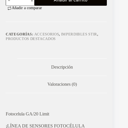
LIMIT-
LINE
Añadir a comparar
GA020
cantidad
CATEGORÍAS:
ACCESORIOS
,
IMPERDIBLES STIR
,
PRODUCTOS DESTACADOS
Descripción
Valoraciones (0)
Fotocelula GA/20 Limit
¡LÍNEA DE SENSORES FOTOCÉLULA