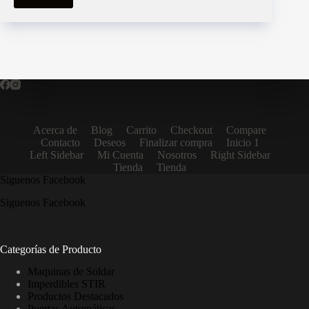
Acerca de
Blog
Carrito
Checkout
Compare
Contacto
Deseos
Finalizar compra
Inicio 1
Left Sidebar
Mi Cuenta
Nosotros
Right Sidebar
Tienda
Tienda
Siguenos Facebook
Siguenos Facebook
Categorías de Producto
Maquinas de Soldar
Imperdibles STIR
Productos Destacados
Puertas Automáticas