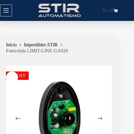
Saltar
al
$
0.00
Carro
contenido
de
compra
Inicio
Imperdibles STIR
Fotocelula LIMIT-LINE GA020
-7%OFF