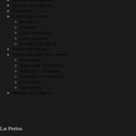
Barreras Vehiculares
Cerraduras
Control de Acceso
Botoneras
Camaras
Casa Inteligente
Cerca electrica
Porteros Electricos
Fuentes de Energía
Automatizadores de Portones
Accesorios
Basculante / Levadizos
Batientes / Pivotantes
Centrales Electronicas
Corredizos
Cremalleras
Motores de Cortinas
Las Piedras