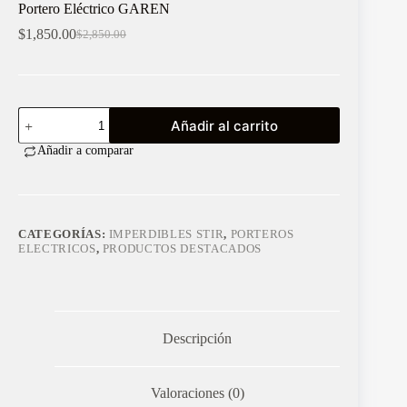
Portero Eléctrico GAREN
$
1,850.00
$
2,850.00
El
El
precio
precio
original
actual
era:
es:
$2,850.00.
$1,850.00.
Portero
Añadir al carrito
Eléctrico
GAREN
Añadir a comparar
cantidad
CATEGORÍAS:
IMPERDIBLES STIR
,
PORTEROS
ELECTRICOS
,
PRODUCTOS DESTACADOS
Descripción
Valoraciones (0)