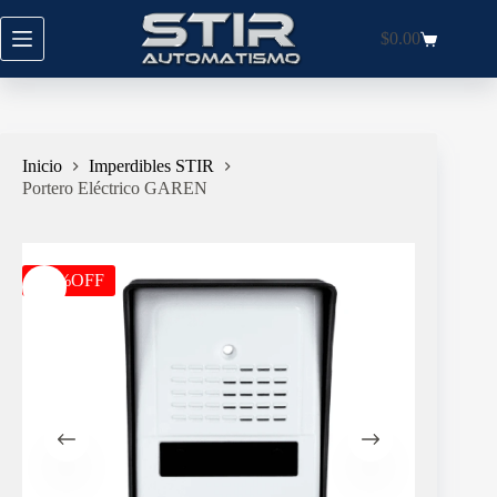
Saltar
al
$
0.00
Carro
contenido
de
compra
Inicio
Imperdibles STIR
Portero Eléctrico GAREN
-35%OFF