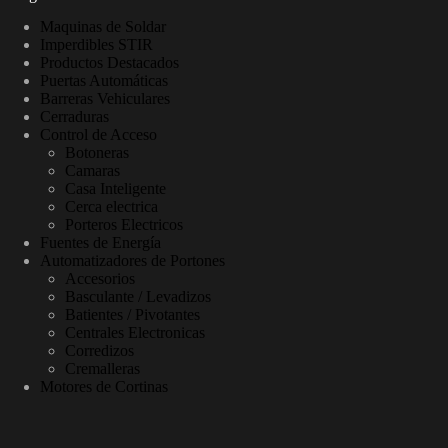
Maquinas de Soldar
Imperdibles STIR
Productos Destacados
Puertas Automáticas
Barreras Vehiculares
Cerraduras
Control de Acceso
Botoneras
Camaras
Casa Inteligente
Cerca electrica
Porteros Electricos
Fuentes de Energía
Automatizadores de Portones
Accesorios
Basculante / Levadizos
Batientes / Pivotantes
Centrales Electronicas
Corredizos
Cremalleras
Motores de Cortinas