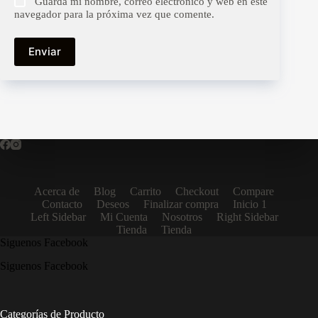
Guarda mi nombre, correo electrónico y web en este
navegador para la próxima vez que comente.
Enviar
Acerca de
Blog
Carrito
Checkout
Compare
Contacto
Deseos
Finalizar compra
Inicio 1
Left Sidebar
Mi Cuenta
Nosotros
Right Sidebar
Tienda
Tienda
Siguenos Facebook
Siguenos Facebook
Categorías de Producto