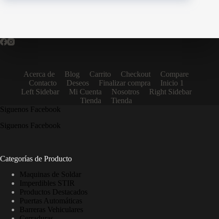
Acerca de
Blog
Carrito
Checkout
Compare
Contacto
Deseos
Finalizar compra
Inicio 1
Left Sidebar
Mi Cuenta
Nosotros
Right Sidebar
Tienda
Tienda
Siguenos Facebook
Siguenos Facebook
Categorías de Producto
Maquinas de Soldar
Imperdibles STIR
Productos Destacados
Puertas Automáticas
Barreras Vehiculares
Cerraduras