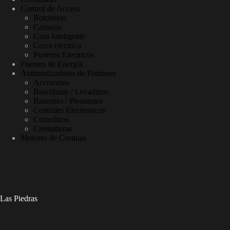
Control de Acceso
Botoneras
Camaras
Casa Inteligente
Cerca electrica
Porteros Electricos
Fuentes de Energía
Automatizadores de Portones
Accesorios
Basculante / Levadizos
Batientes / Pivotantes
Centrales Electronicas
Corredizos
Cremalleras
Motores de Cortinas
Las Piedras