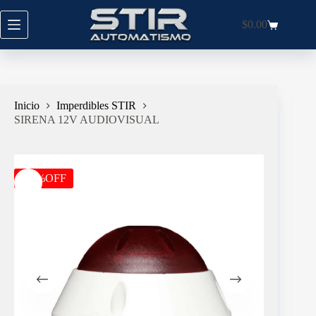
Saltar
al
$
0.00
Carro
contenido
de
compra
Inicio
Imperdibles STIR
SIRENA 12V AUDIOVISUAL
-21%OFF