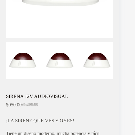
SIRENA 12V AUDIOVISUAL
$
950.00
$
1,200.00
El
El
precio
precio
original
actual
¡LA SIRENE QUE VES Y OYES!
era:
es:
$1,200.00.
$950.00.
Tiene un diseño moderno, mucha potencia y fácil